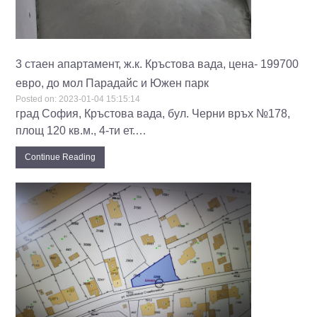
3 стаен апартамент, ж.к. Кръстова вада, цена- 199700
евро, до мол Парадайс и Южен парк
Posted on:
2023-01-04 15:15:14
град София, Кръстова вада, бул. Черни връх №178,
площ 120 кв.м., 4-ти ет.…
Continue Reading