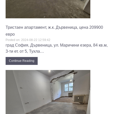
Тристаен апартамент, ж.к. Дървеница, цена 209900
евро
Posted on:
2024-08-22 12:59:42
град София, Дървеница, ул. Маричини езера, 84 кв.м,
3-ти ет. от 5, Тухла…
Continue Reading