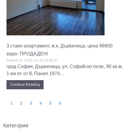
3 стаен апартамент, ж.к. Дървеница, цена 98900
евро- ПРОДАДЕН!
Posted on:
2021-01-19 10:35:27
град София, Дървеница, ул. Софийско поле, 90 кв.м,
1-ви ет. от 8, Панел 1974…
Continue Reading
1
2
3
4
5
6
Категории