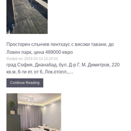
Просторен слънчев пентхаус с високи тавани, до
Ловен парк, цена 489000 евро
Posted on:
2024-03-14 15:20:54
град София, Дианабад, бул. Д-р Г. М. Димитров, 220
кв.м, 6-ти ет. от 6, Лок.отопл.,…
Continue Reading