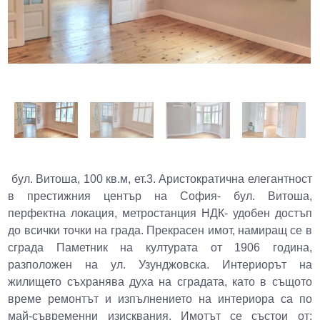
бул. Витоша, 100 кв.м, ет.3. Аристократична елегантност
в престижния център на София- бул. Витоша,
перфектна локация, метростанция НДК- удобен достъп
до всички точки на града. Прекрасен имот, намиращ се в
сграда Паметник на културата от 1906 година,
разположен на ул. Узунджовска. Интериорът на
жилището съхранява духа на сградата, като в същото
време ремонтът и изпълнението на интериора са по
май-съвременни изисквания. Имотът се състои от: