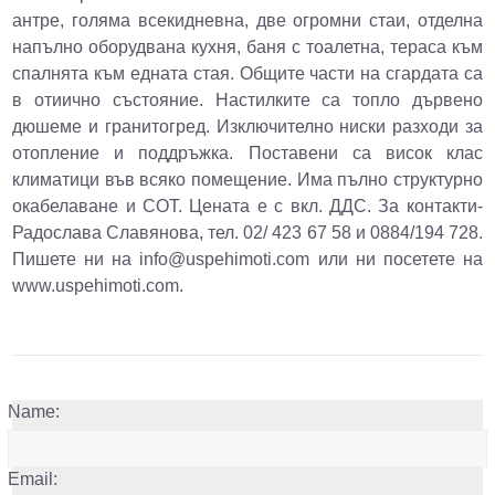
антре, голяма всекидневна, две огромни стаи, отделна
напълно оборудвана кухня, баня с тоалетна, тераса към
спалнята към едната стая. Общите части на сгардата са
в отиично състояние. Настилките са топло дървено
дюшеме и гранитогред. Изключително ниски разходи за
отопление и поддръжка. Поставени са висок клас
климатици във всяко помещение. Има пълно структурно
окабелаване и СОТ. Цената е с вкл. ДДС. За контакти-
Радослава Славянова, тел. 02/ 423 67 58 и 0884/194 728.
Пишете ни на info@uspehimoti.com или ни посетете на
www.uspehimoti.com.
Name:
Email: